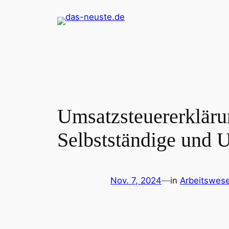
Zum
Inhalt
springen
Umsatzsteuererkläru
Selbstständige und 
Nov. 7, 2024
—
in
Arbeitswes