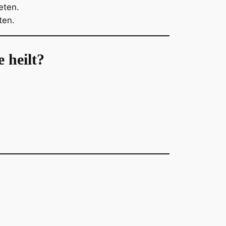
eten.
ten.
 heilt?